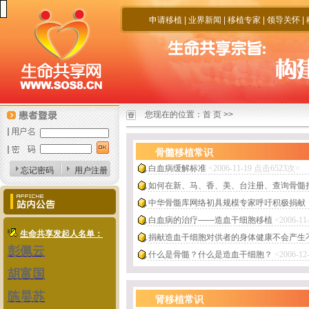
申请移植
|
业界新闻
|
移植专家
|
领导关怀
|
您现在的位置：
首 页
>>
骨髓移植常识
白血病缓解标准
<2006-11-19 点击6523次>
忘记密码
用户注册
如何在新、马、香、美、台注册、查询骨髓
中华骨髓库网络初具规模专家呼吁积极捐献
白血病的治疗——造血干细胞移植
<2006-1
生命共享发起人名单：
捐献造血干细胞对供者的身体健康不会产生
彭佩云
什么是骨髓？什么是造血干细胞？
<2006-1
胡富国
陈昊苏
肾移植常识