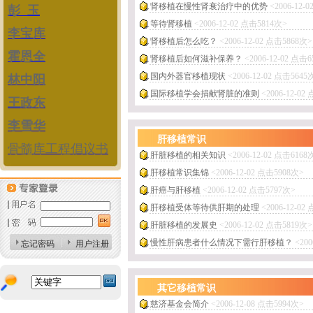
肾移植在慢性肾衰治疗中的优势
<2006-12-
彭 玉
等待肾移植
<2006-12-02 点击5814次>
李宝库
肾移植后怎么吃？
<2006-12-02 点击5868次>
霍恩全
肾移植后如何滋补保养？
<2006-12-02 点击
国内外器官移植现状
<2006-12-02 点击5645
林中阳
国际移植学会捐献肾脏的准则
<2006-12-02
王政东
李雪华
肝移植常识
骨髓库工程倡议书
肝脏移植的相关知识
<2006-12-02 点击6168
肝移植常识集锦
<2006-12-02 点击5908次>
肝癌与肝移植
<2006-12-02 点击5797次>
肝移植受体等待供肝期的处理
<2006-12-02
肝脏移植的发展史
<2006-12-02 点击5819次>
慢性肝病患者什么情况下需行肝移植？
<20
忘记密码
用户注册
其它移植常识
慈济基金会简介
<2006-12-08 点击5994次>